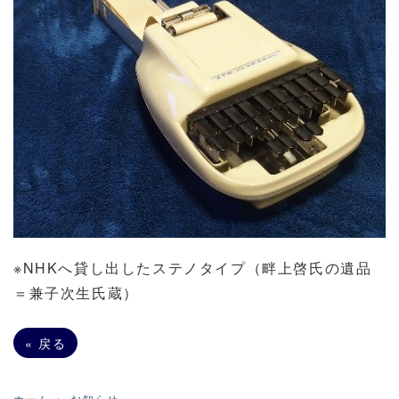
※NHKへ貸し出したステノタイプ（畔上啓氏の遺品
＝兼子次生氏蔵）
«
戻る
ホーム
お知らせ