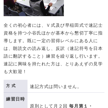
全くの初心者には、Ｖ式及び早稲田式で速記士
資格を持つ小谷氏ほかが基本から懇切丁寧に指
導します。既に一定の習得レベルにある人に
は、朗読文の読み返し、反訳（速記符号を日本
語に翻訳すること）練習を繰り返し行います。
速記に興味を持たれた方は、とりあえずの見学
も大歓迎！
方 式
速記方式は問いません。
練習日時
原則として月２回
毎月第１
・