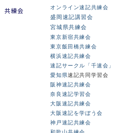
オンライン速記共練会
共練会
盛岡速記講習会
宮城県共練会
東京新宿共練会
東京飯田橋共練会
横浜速記共練会
速記サークル「千速会」
愛知県
速記共同学習会
阪神速記共練会
奈良速記学習会
大阪速記共練会
大阪速記を学ぼう会
神戸速記共練会
和歌山共練会