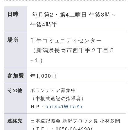
日時
毎月第2・第4土曜日 午後3時～
午後4時半
場所
千手コミュニティセンター
（
新潟県長岡市西千手２丁目５
−１
）
参加費
年1,000円
その他
ボランティア募集中
（中根式速記の指導者）
ＨＰ：
onl.sc/iWiLaYx
連絡先
日本速記協会 新潟ブロック長 小林多聞
（ＴＥＬ：0258-33-4998）