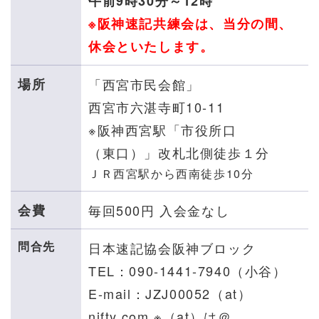
午前9時30分～12時
※阪神速記共練会は、当分の間、
休会といたします。
場所
「西宮市民会館」
西宮市六湛寺町10-11
※阪神西宮駅「市役所口
（東口）」改札北側徒歩１分
ＪＲ西宮駅から西南徒歩10分
会費
毎回500円 入会金なし
問合先
日本速記協会阪神ブロック
TEL：090-1441-7940（小谷）
E-mail：JZJ00052（at）
nifty.com
※（at）は＠