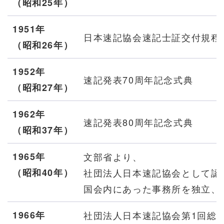
（
昭和
25年）
1951年
日本速記協会速記士証交付規程
（
昭和
26年）
1952年
速記発表70周年記念式典
（
昭和
27年）
1962年
速記発表80周年記念式典
（
昭和
37年）
1965年
文部省より、
（
昭和
40年）
社団法人日本速記協会として認
国会内にあった事務所を独立、
1966年
社団法人日本速記協会第1回総