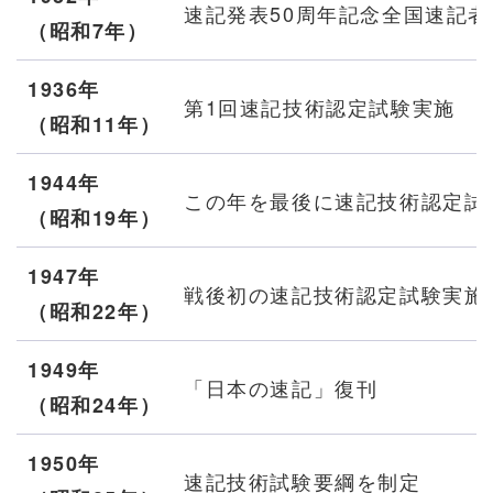
速記発表50周年記念全国速記者
（昭和7年）
1936年
第1回速記技術認定試験実施
（
昭和
11年）
1944年
この年を最後に速記技術認定試
（
昭和
19年）
1947年
戦後初の速記技術認定試験実施
（
昭和
22年）
1949年
「日本の速記」復刊
（
昭和
24年）
1950年
速記技術試験要綱を制定